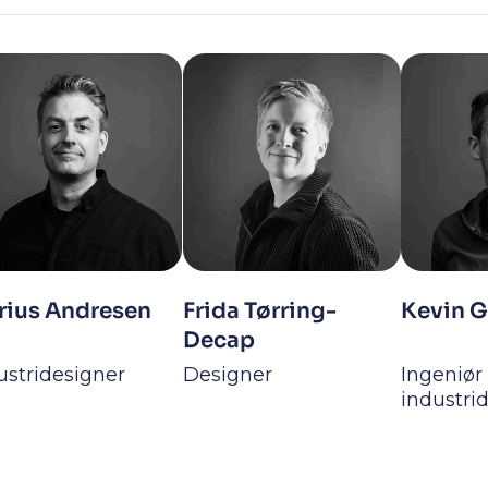
rius Andresen
Frida Tørring-
Kevin G
Decap
ustridesigner
Designer
Ingeniør
industri