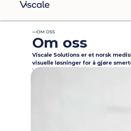
—OM OSS
Om oss
Viscale Solutions er et norsk medi
visuelle løsninger for å gjøre smert
Vi kombinerer medisinsk innsikt, tek
og menneskelig helsetjeneste – der bar