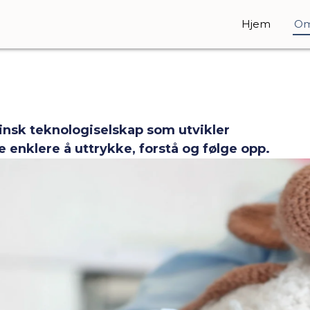
Hjem
Om
sinsk teknologiselskap som utvikler
e enklere å uttrykke, forstå og følge opp.
nologi og design for å skape en mer presis
ns opplevelser blir sett og forstått.