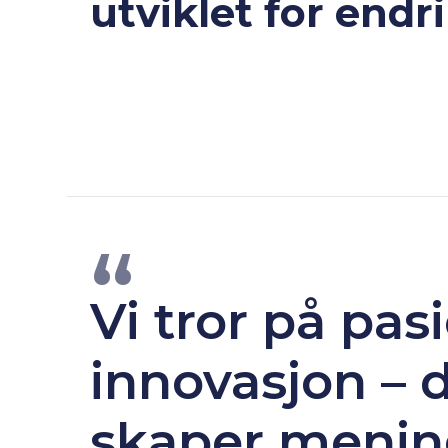
utviklet for endr
“
Vi tror på pas
innovasjon – d
skaper mening