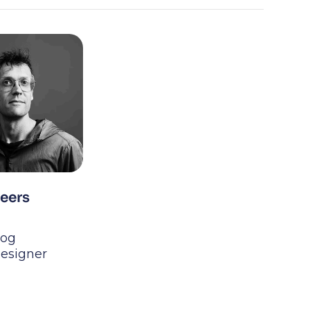
eers
 og
designer