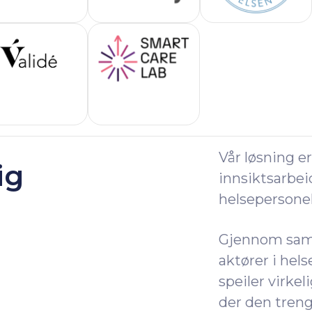
Vår løsning e
ig
innsiktsarbei
helsepersonel
Gjennom sama
aktører i hel
speiler virkel
der den tren