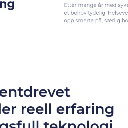
ing
Etter mange år med syke
et behov tydelig: Helsev
opp smerte på, særlig ho
ientdrevet
er reell erfaring
sfull teknologi.