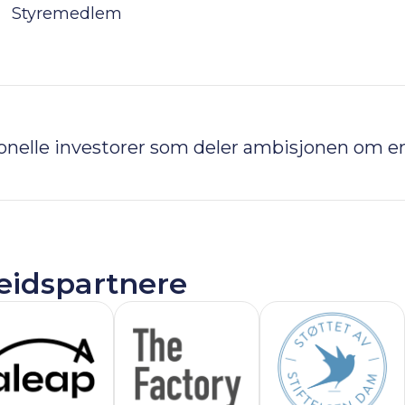
Styremedlem
jonelle investorer som deler ambisjonen om en
eidspartnere